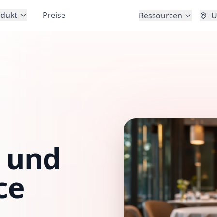
odukt
Preise
Ressourcen
U
 und
ce