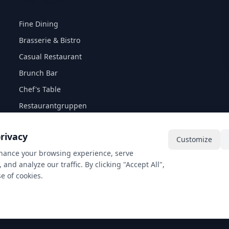
Lösungen
Fine Dining
Brasserie & Bistro
Casual Restaurant
Brunch Bar
Chef's Table
Restaurantgruppen
rivacy
Customize
hance your browsing experience, serve
and analyze our traffic. By clicking "Accept All",
e of cookies.
© 2026 10Seat. Alle Rechte vorbehalten.