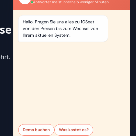
se von
hrt.