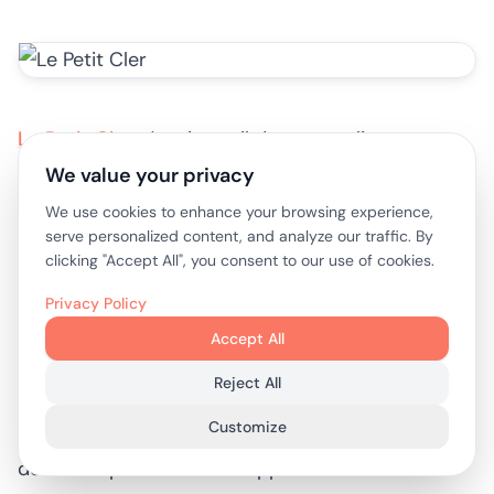
Le Petit Cler
réussit car il donne au client
exactement ce que promet la rue. Plats français
We value your privacy
classiques. Sièges en terrasse. Un look bistro
We use cookies to enhance your browsing experience,
serve personalized content, and analyze our traffic. By
traditionnel. Un menu facile à décoder aussi bien
clicking "Accept All", you consent to our use of cookies.
pour les locaux que pour les visiteurs. Dans les
Privacy Policy
rues très fréquentées, ce type d’alignement
Accept All
compte plus que l’originalité.
Reject All
Les opérateurs doivent prêter attention au peu
Customize
de frictions dans la proposition. Le restaurant ne
demande pas au client d'apprendre un nouveau