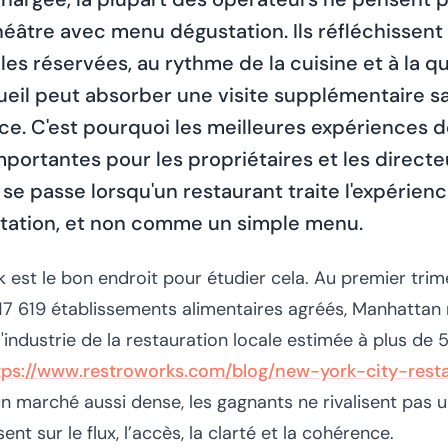
théâtre avec menu dégustation. Ils réfléchissent
bles réservées, au rythme de la cuisine et à la q
cueil peut absorber une visite supplémentaire sa
ice. C'est pourquoi les meilleures expériences d
portantes pour les propriétaires et les directeu
se passe lorsqu'un restaurant traite l'expérie
itation, et non comme un simple menu.
k est le bon endroit pour étudier cela. Au premier trime
17 619 établissements alimentaires agréés, Manhattan
'industrie de la restauration locale estimée à plus de 5
tps://www.restroworks.com/blog/new-york-city-rest
un marché aussi dense, les gagnants ne rivalisent pas 
isent sur le flux, l’accès, la clarté et la cohérence.