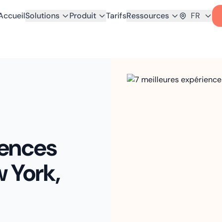
Accueil
Solutions
Produit
Tarifs
Ressources
FR
iences
 York,