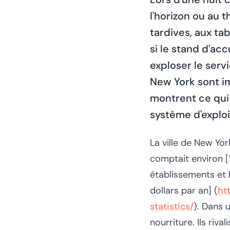
l'horizon ou au 
tardives, aux ta
si le stand d'ac
exploser le serv
New York sont im
montrent ce qui 
système d'explo
La ville de New Yor
comptait environ [
établissements et l
dollars par an] (
ht
statistics/
). Dans 
nourriture. Ils rival