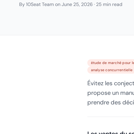
By
10Seat Team
on
June 25, 2026
·
25 min read
étude de marché pour l
analyse concurrentielle
Évitez les conjec
propose un manue
prendre des déci
Les ventes du se