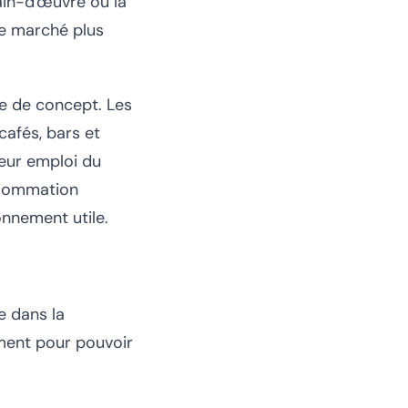
ain-d'œuvre ou la
de marché plus
e de concept. Les
cafés, bars et
leur emploi du
nsommation
onnement utile.
e dans la
iment pour pouvoir