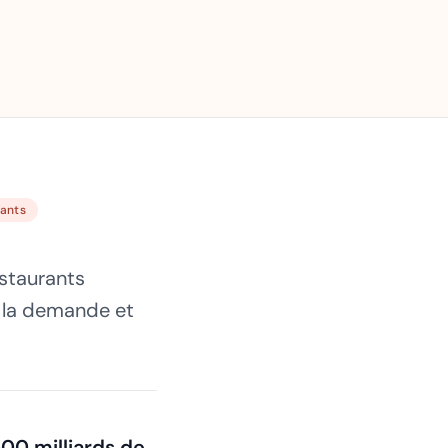
rants
estaurants
r la demande et
500 milliards de