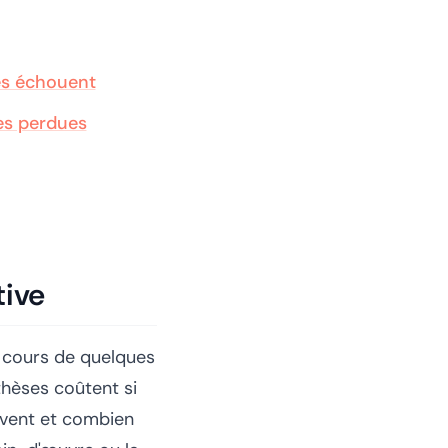
es échouent
res perdues
tive
 cours de quelques
hèses coûtent si
rivent et combien