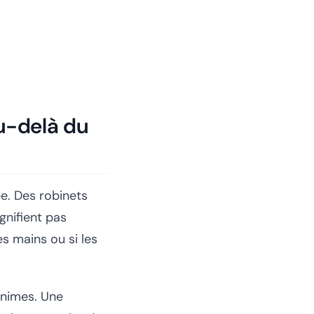
au-delà du
ée. Des robinets
gnifient pas
es mains ou si les
inimes. Une