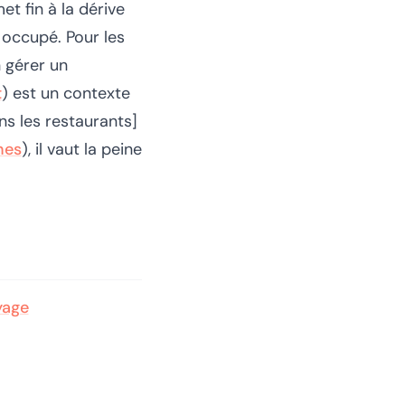
t fin à la dérive
 occupé. Pour les
n gérer un
t
) est un contexte
ans les restaurants]
nes
), il vaut la peine
yage