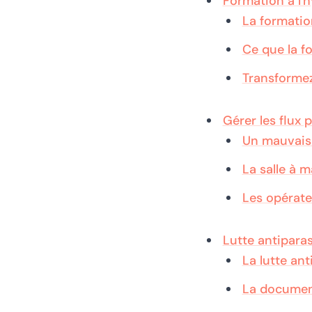
Formation à l'
La formatio
Ce que la f
Transformez
Gérer les flux 
Un mauvais 
La salle à 
Les opérate
Lutte antiparas
La lutte an
La document