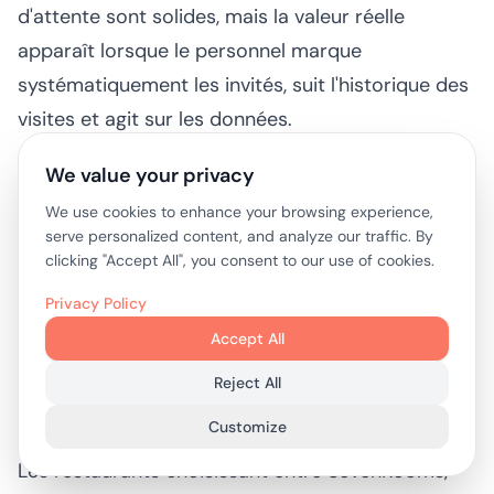
d'attente sont solides, mais la valeur réelle
apparaît lorsque le personnel marque
systématiquement les invités, suit l'historique des
visites et agit sur les données.
C'est le problème. Le CRM avancé n'est payant
We value your privacy
que lorsque les managers construisent un
We use cookies to enhance your browsing experience,
serve personalized content, and analyze our traffic. By
processus autour de lui. Sinon, le restaurant finit
clicking "Accept All", you consent to our use of cookies.
par payer pour des capacités qu'il n'utilise pas.
Privacy Policy
Les chefs propriétaires qui manquent de temps
Accept All
devraient être honnêtes à ce sujet avant de signer
quoi que ce soit.
Reject All
Customize
Une comparaison pratique des prix est utile ici.
Les restaurants choisissant entre SevenRooms,