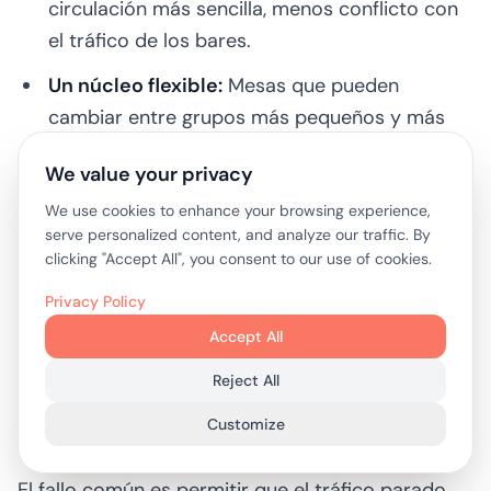
circulación más sencilla, menos conflicto con
el tráfico de los bares.
Un núcleo flexible:
Mesas que pueden
cambiar entre grupos más pequeños y más
grandes sin romper la sala.
We value your privacy
Bar o lounge con servicio sentado
We use cookies to enhance your browsing experience,
serve personalized content, and analyze our traffic. By
clicking "Accept All", you consent to our use of cookies.
Una sala dirigida por un bar necesita una
zonificación clara. La energía social pertenece
Privacy Policy
cerca del bar. Las experiencias sentadas más
Accept All
largas necesitan separación, incluso si es sólo
Reject All
visual y acústica en lugar de completamente
Customize
física.
El fallo común es permitir que el tráfico parado