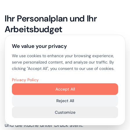
Ihr Personalplan und Ihr
Arbeitsbudget
We value your privacy
Die Personalbesetzung sollte als flexibles
Betriebsmodell und nicht als Liste der
We use cookies to enhance your browsing experience,
serve personalized content, and analyze our traffic. By
Mitarbeiterzahlen betrachtet werden.
clicking "Accept All", you consent to our use of cookies.
Ein Plan mit der Aufschrift „Koch, Kellner, Manager“
Privacy Policy
ist unvollendet. Die entscheidende Frage ist, wie
Accept All
sich das Team von Tag zu Tag verändert, wer
Reject All
Fehlerpunkte abdeckt und wie das Training die
Customize
Konsistenz unterstützt, wenn der Raum voll ist
und die Küche unter Druck steht.