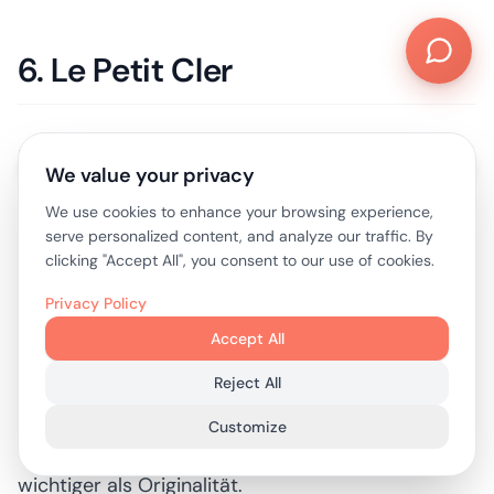
6. Le Petit Cler
We value your privacy
We use cookies to enhance your browsing experience,
serve personalized content, and analyze our traffic. By
Le Petit Cler
gelingt, weil es dem Gast genau das
clicking "Accept All", you consent to our use of cookies.
bietet, was die Straße verspricht. Klassische
Privacy Policy
französische Gerichte. Terrassenbestuhlung. Ein
Accept All
traditioneller Bistro-Look. Eine Speisekarte, die
sowohl für Einheimische als auch für Besucher
Reject All
leicht zu entschlüsseln ist. Auf stark
Customize
frequentierten Straßen ist diese Ausrichtung
wichtiger als Originalität.