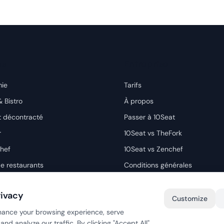
ns
Entreprise
ie
Tarifs
& Bistro
À propos
t décontracté
Passer à 10Seat
r
10Seat vs TheFork
chef
10Seat vs Zenchef
e restaurants
Conditions générales
Politique de confidentialité
rivacy
Contact
Customize
hance your browsing experience, serve
nd analyze our traffic. By clicking "Accept All",