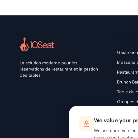
Solutio
Gastronom
Brasserie 
La solution moderne pour les
réservations de restaurant et la gestion
Restauran
des tables.
Brunch Ba
Table du 
Groupes d
We value your p
We use cookies to en
personalized content, a