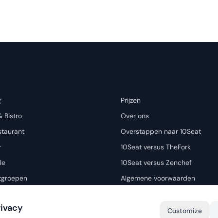
ingen
Bedrijf
g
Prijzen
& Bistro
Over ons
staurant
Overstappen naar 10Seat
r
10Seat versus TheFork
le
10Seat versus Zenchef
tgroepen
Algemene voorwaarden
Privacybeleid
rivacy
Contact
Customize