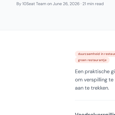
By
10Seat Team
on
June 26, 2026
·
21 min read
duurzaamheid in restau
groen restaurantje
Een praktische g
om verspilling t
aan te trekken.
Voedselverspill