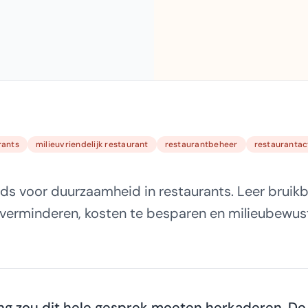
rants
milieuvriendelijk restaurant
restaurantbeheer
restaurantact
ids voor duurzaamheid in restaurants. Leer bruikb
e verminderen, kosten te besparen en milieubewus
ing zou dit hele gesprek moeten herkaderen. De