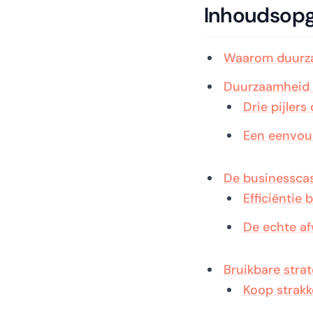
Inhoudsop
Waarom duurzaa
Duurzaamheid d
Drie pijlers
Een eenvoud
De businessca
Efficiëntie 
De echte af
Bruikbare stra
Koop strakke