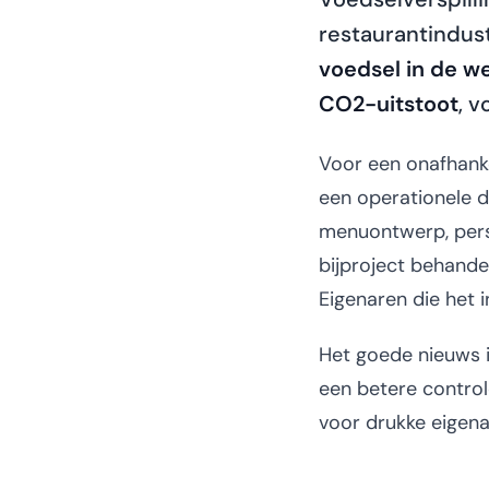
restaurantindust
voedsel in de w
CO2-uitstoot
, 
Voor een onafhanke
een operationele di
menuontwerp, perso
bijproject behande
Eigenaren die het i
Het goede nieuws i
een betere controle
voor drukke eigena