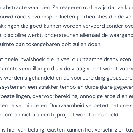
abstracte waarden. Ze reageren op bewijs dat ze kun
uwd rond seizoensproducten, portieopties die de ver
kkingen die goed kunnen worden vervoerd zonder over
t discipline werkt, ondersteunen allemaal de waarge
ruimte dan tokengebaren ooit zullen doen.
ationele invalshoek die in veel duurzaamheidsadviezen
aurants verspillen geld als de vraag slecht wordt voors
es worden afgehandeld en de voorbereiding gebaseerd 
ssystemen, een strakker tempo en duidelijkere gegeven
bestellingen, overvoorbereiding, onnodige arbeid en e
den te verminderen. Duurzaamheid verbetert het snels
troom en niet als een bijproject wordt behandeld.
is hier van belang. Gasten kunnen het verschil zien t