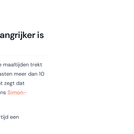
ngrijker is
 maaltijden trekt
gasten meer dan 10
t zegt dat
ens
Simon-
tijd een