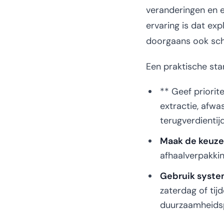
veranderingen en ee
ervaring is dat e
doorgaans ook sch
Een praktische sta
** Geef priorite
extractie, afwa
terugverdienti
Maak de keuzes
afhaalverpakkin
Gebruik syste
zaterdag of tij
duurzaamheidsp