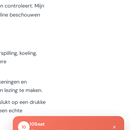
n controleert. Mijn
pline beschouwen
pilling, koeling,
ere
keningen en
n lezing te maken.
slukt op een drukke
geen echte