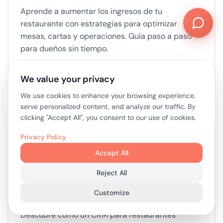
Aprende a aumentar los ingresos de tu
restaurante con estrategias para optimizar
mesas, cartas y operaciones. Guía paso a paso
para dueños sin tiempo.
We value your privacy
6/8/2026
18 min read
We use cookies to enhance your browsing experience,
serve personalized content, and analyze our traffic. By
clicking "Accept All", you consent to our use of cookies.
crm para restaurantes
gestión de clientes
Privacy Policy
Accept All
CRM para restaurantes: impulsa tu
Reject All
negocio en 2026
Customize
Descubre cómo un CRM para restaurantes